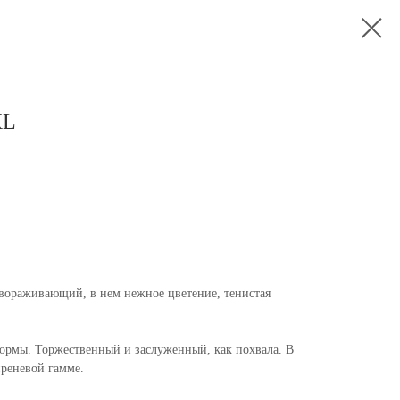
XL
вораживающий, в нем нежное цветение, тенистая
ормы. Торжественный и заслуженный, как похвала. В
иреневой гамме.